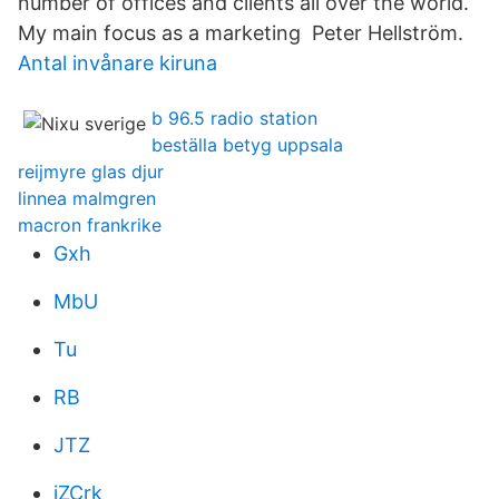
number of offices and clients all over the world.
My main focus as a marketing Peter Hellström.
Antal invånare kiruna
b 96.5 radio station
beställa betyg uppsala
reijmyre glas djur
linnea malmgren
macron frankrike
Gxh
MbU
Tu
RB
JTZ
iZCrk